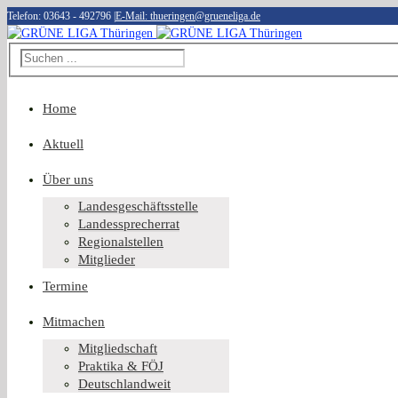
Telefon: 03643 - 492796
|
E-Mail: thueringen@grueneliga.de
Home
Aktuell
Über uns
Landesgeschäftsstelle
Landessprecherrat
Regionalstellen
Mitglieder
Termine
Mitmachen
Mitgliedschaft
Praktika & FÖJ
Deutschlandweit