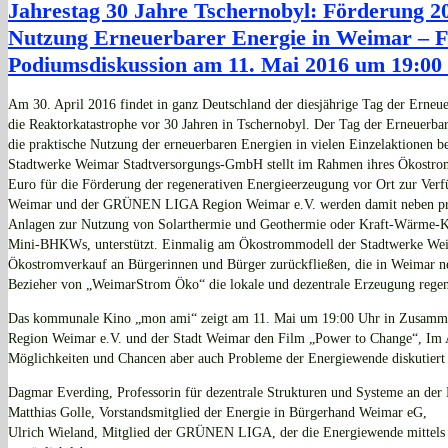
Jahrestag 30 Jahre Tschernobyl: Förderung 20
Nutzung Erneuerbarer Energie in Weimar – 
Podiumsdiskussion am 11. Mai 2016 um 19:00
Am 30. April 2016 findet in ganz Deutschland der diesjährige Tag der Erneue
die Reaktorkatastrophe vor 30 Jahren in Tschernobyl. Der Tag der Erneuerbaren
die praktische Nutzung der erneuerbaren Energien in vielen Einzelaktionen be
Stadtwerke Weimar Stadtversorgungs-GmbH stellt im Rahmen ihres Ökostrom
Euro für die Förderung der regenerativen Energieerzeugung vor Ort zur Verf
Weimar und der GRÜNEN LIGA Region Weimar e.V. werden damit neben pri
Anlagen zur Nutzung von Solarthermie und Geothermie oder Kraft-Wärme-Ko
Mini-BHKWs, unterstützt. Einmalig am Ökostrommodell der Stadtwerke Wei
Ökostromverkauf an Bürgerinnen und Bürger zurückfließen, die in Weimar ne
Bezieher von „WeimarStrom Öko“ die lokale und dezentrale Erzeugung regen
Das kommunale Kino „mon ami“ zeigt am 11. Mai um 19:00 Uhr in Zusam
Region Weimar e.V. und der Stadt Weimar den Film „Power to Change“, Im An
Möglichkeiten und Chancen aber auch Probleme der Energiewende diskutiert 
Dagmar Everding, Professorin für dezentrale Strukturen und Systeme an de
Matthias Golle, Vorstandsmitglied der Energie in Bürgerhand Weimar eG,
Ulrich Wieland, Mitglied der GRÜNEN LIGA, der die Energiewende mittels 