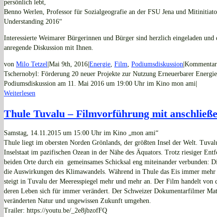
persönlich lebt,
Benno Werlen, Professor für Sozialgeografie an der FSU Jena und Mitinitiator
Understanding 2016“
Interessierte Weimarer Bürgerinnen und Bürger sind herzlich eingeladen und di
anregende Diskussion mit Ihnen.
von
Milo Tetzel
|
Mai 9th, 2016
|
Energie
,
Film
,
Podiumsdiskussion
|
Kommentare
Tschernobyl: Förderung 20 neuer Projekte zur Nutzung Erneuerbarer Energi
Podiumsdiskussion am 11. Mai 2016 um 19:00 Uhr im Kino mon ami
|
Weiterlesen
Thule Tuvalu – Filmvorführung mit anschlie
Samstag, 14.11.2015 um 15:00 Uhr im Kino „mon ami“
Thule liegt im obersten Norden Grönlands, der größten Insel der Welt. Tuval
Inselstaat im pazifischen Ozean in der Nähe des Äquators. Trotz riesiger Entf
beiden Orte durch ein gemeinsames Schicksal eng miteinander verbunden: Di
die Auswirkungen des Klimawandels. Während in Thule das Eis immer mehr 
steigt in Tuvalu der Meeresspiegel mehr und mehr an. Der Film handelt von
deren Leben sich für immer verändert. Der Schweizer Dokumentarfilmer Matth
veränderten Natur und ungewissen Zukunft umgehen.
Trailer: https://youtu.be/_2e8jbzofFQ