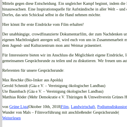
Mitteln gegen diese Entscheidung. Ein ungleicher Kampf beginnt, indem die
hinauswachsen. Eine Inspirationsquelle für Aufständische in aller Welt – und 
Dorfes, das sein Schicksal selbst in die Hand nehmen möchte.
Hier könnt Ihr erste Eindrücke vom Film erhalten!
Der unabhängige, crowdfinanzierte Dokumentarfilm, der zum Nachdenken un
eigenen Machtlosigkeit anregen soll, wird euch von uns in Zusammenarbeit 
dem Jugend- und Kulturzentrum mon ami Weimar präsentiert.
Für Interessierte bieten wir im Anschluss die Möglichkeit eigene Eindrücke,
gemeinsamen Gesprächsrunde zu teilen und zu diskutieren. Wir freuen uns au
Referenten für unsere Gesprächsrunde:
Max Reschke (Bio-Imker aus Apolda)
Gerold Schmidt (Gäa e.V. – Vereinigung ökologischer Landbau)
Ute Baumbach (Gäa e.V. – Vereinigung ökologischer Landbau)
Matthias Röder (Mehr Demokratie e.V. Thüringen & Umweltverein Grünes H
von
Grüne Liga
|
Oktober 10th, 2018
|
Film
,
Landwirtschaft
,
Podiumsdiskussio
Wunder von Mals – Filmvorführung mit anschließender Gesprächsrunde
|
Weiterlesen