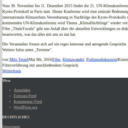
Vom 30. November bis 11. Dezember 2015 findet die 21. UN-Klimakonferenz 
Kyoto-Protokoll in Paris statt. Dieser Konferenz wird eine zentrale Bedeutun
internationale Klimaschutz-Vereinbarung in Nachfolge des Kyoto-Protokolls v
kommenden UN-Klimakonferenz wird Thema „Klimaflüchtlinge“ wieder verstä
Film „ThuleTuvalu“ gibt uns Anlaß über die aktuellen Entwicklungen zu disku
beantworten, was das alles mit uns zu tun hat.
Die Veranstalter freuen sich auf ein reges Interesse und anregende Gespräche.
Weitere Infos unter „Termine“.
von
Milo Tetzel
|
Mai 9th, 2016
|
Film
,
Klimawandel
,
Podiumsdiskussion
|
Komme
Filmvorführung mit anschließendem Gespräch
|
Weiterlesen
Meta
Anmelden
Eintrags-Feed
Kommentar-Feed
WordPress.org
RECHTLICHES
Impressum