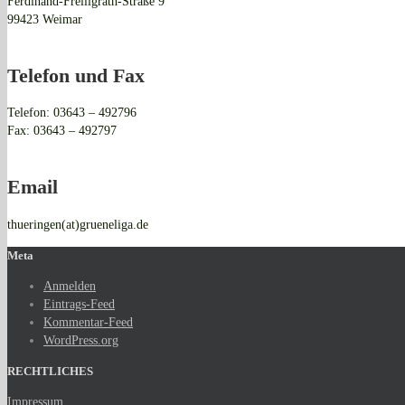
Ferdinand-Freiligrath-Straße 9
99423 Weimar
Telefon und Fax
Telefon: 03643 – 492796
Fax: 03643 – 492797
Email
thueringen(at)grueneliga.de
Meta
Anmelden
Eintrags-Feed
Kommentar-Feed
WordPress.org
RECHTLICHES
Impressum