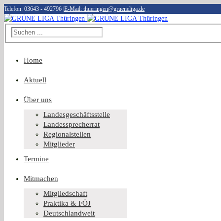
Telefon: 03643 - 492796
|
E-Mail: thueringen@grueneliga.de
Home
Aktuell
Über uns
Landesgeschäftsstelle
Landessprecherrat
Regionalstellen
Mitglieder
Termine
Mitmachen
Mitgliedschaft
Praktika & FÖJ
Deutschlandweit