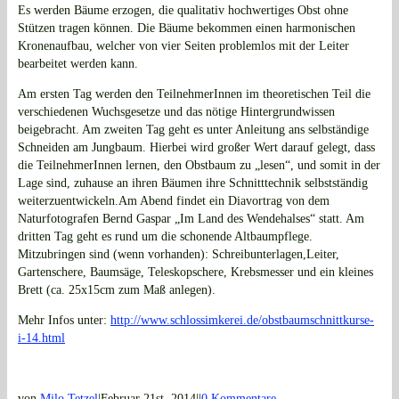
Es werden Bäume erzogen, die qualitativ hochwertiges Obst ohne
Stützen tragen können. Die Bäume bekommen einen harmonischen
Kronenaufbau, welcher von vier Seiten problemlos mit der Leiter
bearbeitet werden kann.
Am ersten Tag werden den TeilnehmerInnen im theoretischen Teil die
verschiedenen Wuchsgesetze und das nötige Hintergrundwissen
beigebracht. Am zweiten Tag geht es unter Anleitung ans selbständige
Schneiden am Jungbaum. Hierbei wird großer Wert darauf gelegt, dass
die TeilnehmerInnen lernen, den Obstbaum zu „lesen“, und somit in der
Lage sind, zuhause an ihren Bäumen ihre Schnitttechnik selbstständig
weiterzuentwickeln.Am Abend findet ein Diavortrag von dem
Naturfotografen Bernd Gaspar „Im Land des Wendehalses“ statt. Am
dritten Tag geht es rund um die schonende Altbaumpflege.
Mitzubringen sind (wenn vorhanden): Schreibunterlagen,Leiter,
Gartenschere, Baumsäge, Teleskopschere, Krebsmesser und ein kleines
Brett (ca. 25x15cm zum Maß anlegen).
Mehr Infos unter:
http://www.schlossimkerei.de/obstbaumschnittkurse-
i-14.html
von
Milo Tetzel
|
Februar 21st, 2014
|
|
0 Kommentare