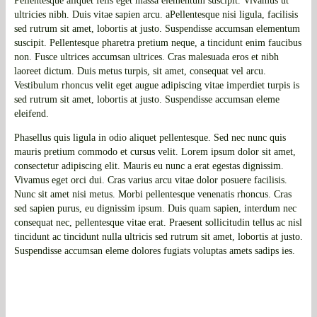
Pellentesque aliquet felis eget massa elementum suscipit. Vivamus ut
ultricies nibh. Duis vitae sapien arcu. aPellentesque nisi ligula, facilisis
sed rutrum sit amet, lobortis at justo. Suspendisse accumsan elementum
suscipit. Pellentesque pharetra pretium neque, a tincidunt enim faucibus
non. Fusce ultrices accumsan ultrices. Cras malesuada eros et nibh
laoreet dictum. Duis metus turpis, sit amet, consequat vel arcu.
Vestibulum rhoncus velit eget augue adipiscing vitae imperdiet turpis is
sed rutrum sit amet, lobortis at justo. Suspendisse accumsan eleme
eleifend.
Phasellus quis ligula in odio aliquet pellentesque. Sed nec nunc quis
mauris pretium commodo et cursus velit. Lorem ipsum dolor sit amet,
consectetur adipiscing elit. Mauris eu nunc a erat egestas dignissim.
Vivamus eget orci dui. Cras varius arcu vitae dolor posuere facilisis.
Nunc sit amet nisi metus. Morbi pellentesque venenatis rhoncus. Cras
sed sapien purus, eu dignissim ipsum. Duis quam sapien, interdum nec
consequat nec, pellentesque vitae erat. Praesent sollicitudin tellus ac nisl
tincidunt ac tincidunt nulla ultricis sed rutrum sit amet, lobortis at justo.
Suspendisse accumsan eleme dolores fugiats voluptas amets sadips ies.