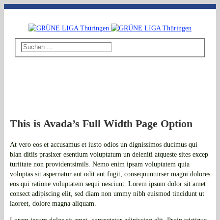
Telefon: 03643 - 492796
|
E-Mail: thueringen@grueneliga.de
This is Avada’s Full Width Page Option
At vero eos et accusamus et iusto odios un dignissimos ducimus qui
blan ditiis prasixer esentium voluptatum un deleniti atqueste sites excep
turiitate non providentsimils. Nemo enim ipsam voluptatem quia
voluptas sit aspernatur aut odit aut fugit, consequunturser magni dolores
eos qui ratione voluptatem sequi nesciunt. Lorem ipsum dolor sit amet
consect adipiscing elit, sed diam non ummy nibh euismod tincidunt ut
laoreet, dolore magna aliquam.