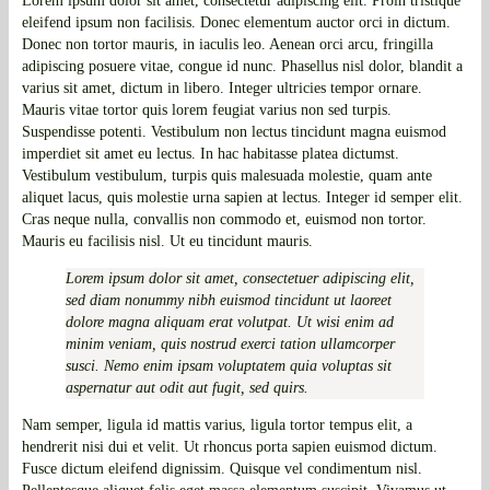
Lorem ipsum dolor sit amet, consectetur adipiscing elit. Proin tristique
eleifend ipsum non facilisis. Donec elementum auctor orci in dictum.
Donec non tortor mauris, in iaculis leo. Aenean orci arcu, fringilla
adipiscing posuere vitae, congue id nunc. Phasellus nisl dolor, blandit a
varius sit amet, dictum in libero. Integer ultricies tempor ornare.
Mauris vitae tortor quis lorem feugiat varius non sed turpis.
Suspendisse potenti. Vestibulum non lectus tincidunt magna euismod
imperdiet sit amet eu lectus. In hac habitasse platea dictumst.
Vestibulum vestibulum, turpis quis malesuada molestie, quam ante
aliquet lacus, quis molestie urna sapien at lectus. Integer id semper elit.
Cras neque nulla, convallis non commodo et, euismod non tortor.
Mauris eu facilisis nisl. Ut eu tincidunt mauris.
Lorem ipsum dolor sit amet, consectetuer adipiscing elit,
sed diam nonummy nibh euismod tincidunt ut laoreet
dolore magna aliquam erat volutpat. Ut wisi enim ad
minim veniam, quis nostrud exerci tation ullamcorper
susci. Nemo enim ipsam voluptatem quia voluptas sit
aspernatur aut odit aut fugit, sed quirs.
Nam semper, ligula id mattis varius, ligula tortor tempus elit, a
hendrerit nisi dui et velit. Ut rhoncus porta sapien euismod dictum.
Fusce dictum eleifend dignissim. Quisque vel condimentum nisl.