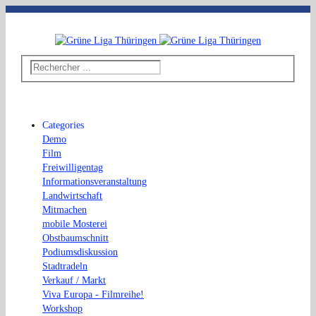
Telefon: 03643 - 492796
|
E-Mail: thueringen@grueneliga.de
Categories
Demo
Film
Freiwilligentag
Informationsveranstaltung
Landwirtschaft
Mitmachen
mobile Mosterei
Obstbaumschnitt
Podiumsdiskussion
Stadtradeln
Verkauf / Markt
Viva Europa - Filmreihe!
Workshop