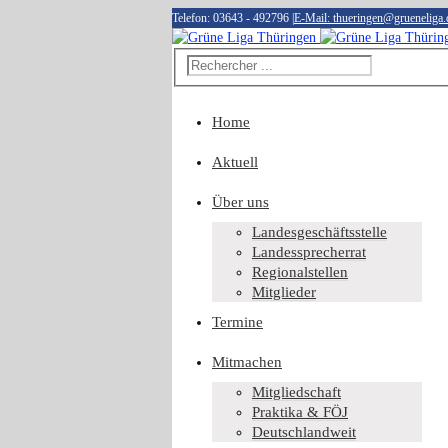
Telefon: 03643 - 492796
|
E-Mail: thueringen@grueneliga.
Home
Aktuell
Über uns
Landesgeschäftsstelle
Landessprecherrat
Regionalstellen
Mitglieder
Termine
Mitmachen
Mitgliedschaft
Praktika & FÖJ
Deutschlandweit