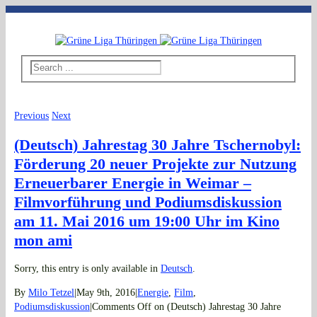
Telefon: 03643 - 492796
|
E-Mail: thueringen@grueneliga.de
Previous
Next
(Deutsch) Jahrestag 30 Jahre Tschernobyl:
Förderung 20 neuer Projekte zur Nutzung
Erneuerbarer Energie in Weimar –
Filmvorführung und Podiumsdiskussion
am 11. Mai 2016 um 19:00 Uhr im Kino
mon ami
Sorry, this entry is only available in
Deutsch
.
By
Milo Tetzel
|
May 9th, 2016
|
Energie
,
Film
,
Podiumsdiskussion
|
Comments Off
on (Deutsch) Jahrestag 30 Jahre