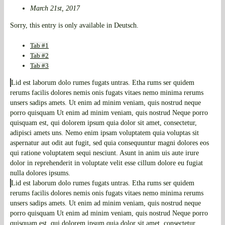
March 21st, 2017
Sorry, this entry is only available in Deutsch.
Tab #1
Tab #2
Tab #3
Lid est laborum dolo rumes fugats untras. Etha rums ser quidem
rerums facilis dolores nemis onis fugats vitaes nemo minima rerums
unsers sadips amets. Ut enim ad minim veniam, quis nostrud neque
porro quisquam Ut enim ad minim veniam, quis nostrud Neque porro
quisquam est, qui dolorem ipsum quia dolor sit amet, consectetur,
adipisci amets uns. Nemo enim ipsam voluptatem quia voluptas sit
aspernatur aut odit aut fugit, sed quia consequuntur magni dolores eos
qui ratione voluptatem sequi nesciunt. Asunt in anim uis aute irure
dolor in reprehenderit in voluptate velit esse cillum dolore eu fugiat
nulla dolores ipsums.
Lid est laborum dolo rumes fugats untras. Etha rums ser quidem
rerums facilis dolores nemis onis fugats vitaes nemo minima rerums
unsers sadips amets. Ut enim ad minim veniam, quis nostrud neque
porro quisquam Ut enim ad minim veniam, quis nostrud Neque porro
quisquam est, qui dolorem ipsum quia dolor sit amet, consectetur,