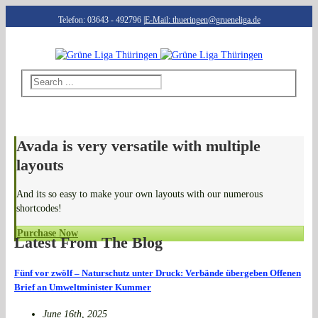
Telefon: 03643 - 492796
|
E-Mail: thueringen@grueneliga.de
Avada is very versatile with multiple
layouts
And its so easy to make your own layouts with our numerous
shortcodes!
Purchase Now
Latest From The Blog
Fünf vor zwölf – Naturschutz unter Druck: Verbände übergeben Offenen
Brief an Umweltminister Kummer
June 16th, 2025