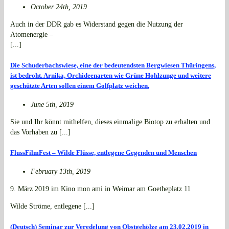
October 24th, 2019
Auch in der DDR gab es Widerstand gegen die Nutzung der
Atomenergie –
[...]
Die Schuderbachswiese, eine der bedeutendsten Bergwiesen Thüringens,
ist bedroht. Arnika, Orchideenarten wie Grüne Hohlzunge und weitere
geschützte Arten sollen einem Golfplatz weichen.
June 5th, 2019
Sie und Ihr könnt mithelfen, dieses einmalige Biotop zu erhalten und
das Vorhaben zu [...]
FlussFilmFest – Wilde Flüsse, entlegene Gegenden und Menschen
February 13th, 2019
9. März 2019 im Kino mon ami in Weimar am Goetheplatz 11
Wilde Ströme, entlegene [...]
(Deutsch) Seminar zur Veredelung von Obstgehölze am 23.02.2019 in